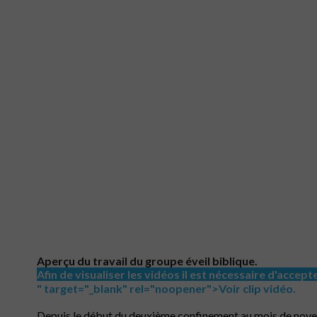
Aperçu du travail du groupe éveil biblique.
Afin de visualiser les vidéos il est nécessaire d'accept
" target="_blank" rel="noopener">Voir clip vidéo.
Depuis le début du deuxième confinement au mois de novembr