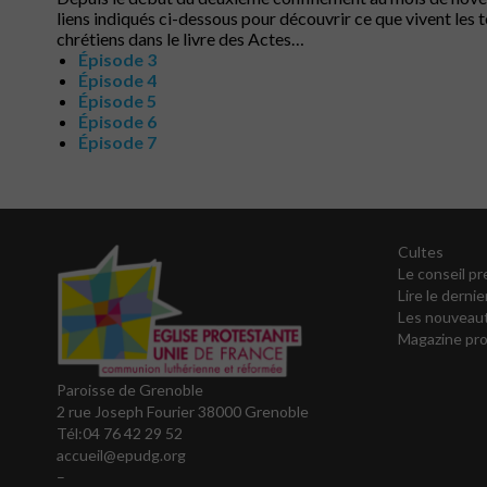
liens indiqués ci-dessous pour découvrir ce que vivent les t
chrétiens dans le livre des Actes…
Épisode 3
Épisode 4
Épisode 5
Épisode 6
Épisode 7
Cultes
Le conseil pr
Lire le dernie
Les nouveaut
Magazine pro
Paroisse de Grenoble
2 rue Joseph Fourier 38000 Grenoble
Tél:04 76 42 29 52
accueil@epudg.org
–