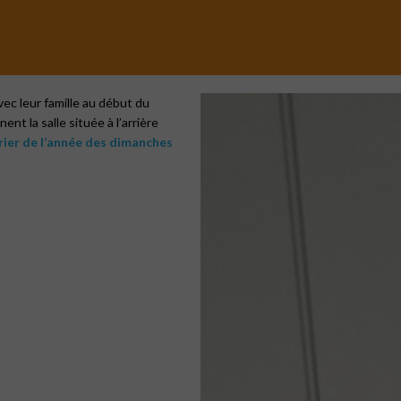
avec leur famille au début du
nt la salle située à l’arrière
drier de l’année des dimanches