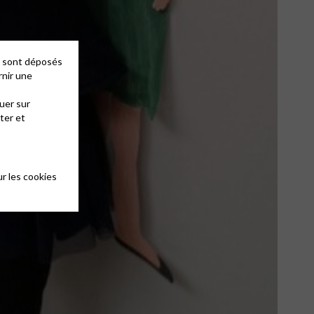
es sont déposés
rnir une
uer sur
ter et
r les cookies