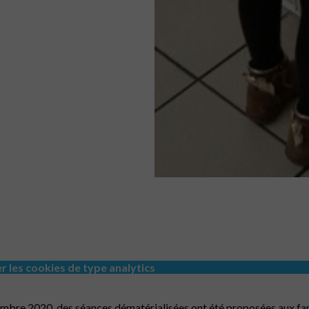
er les cookies de type analytics
e 2020, des séances dématérialisées ont été proposées aux familles