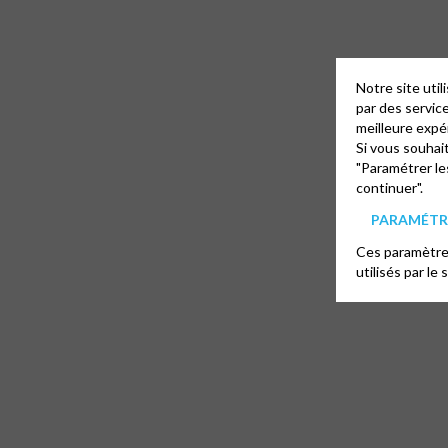
Notre site uti
par des servic
meilleure expé
Si vous souhai
"Paramétrer le
continuer".
PARAMÉTRE
Ces paramètres
utilisés par le 