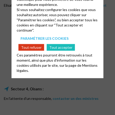
une meilleure expérience.
Elisabeth Muller, Tel : 04 76 52 08 43, Mail :
muller.e@laposte.net
Si vous souhaitez configurer les cookies que vous
souhaitez autoriser, vous pouvez cliquer sur
"Paramétrer les cookies", ou bien accepter tous les
cookies en cliquant sur "Tout accepter et
continuer".
PARAMÉTRER LES COOKIES
Tout refuser
Tout accepter
Ces paramètres pourront être retrouvés à tout
moment, ainsi que plus d'information sur les
cookies utilisés par le site, sur la page de
Mentions
Élisabeth Muller
légales.
Secteur 4, Oisans :
En l’attente d’un responsable,
contacter un des ministres