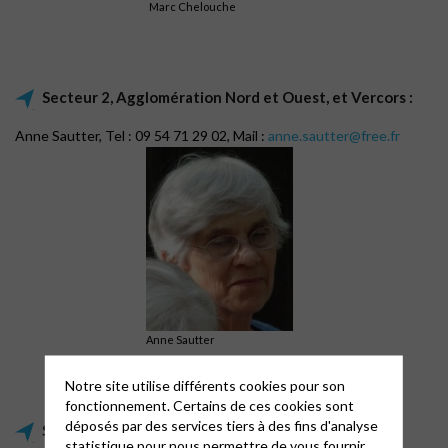
Marc Chelouche
Secteur 2, Agglomération Nord et Ouest, et Vercors :
Anne Sautter, Tel : 09 54 71 29 02, Mail :
anne.sautter@free.fr
Anne Sautter
Notre site utilise différents cookies pour son
fonctionnement. Certains de ces cookies sont
déposés par des services tiers à des fins d'analyse
Secteur 3, Université et Grésivaudan :
statistique pour nous permettre de vous fournir