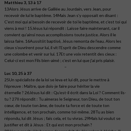
Matthieu 3, 13 à 17
13Alors Jésus arrive de Galilée au Jourdain, vers Jean, pour
recevoir de lui le baptême. 14Mais Jean s’y opposait en disant :
C’est moi qui ai besoin de recevoir de toi le baptême, et c’est toi qui
viens à moi ! 15Jésus lui répondit : Laisse faire maintenant, car il
convient qu’ainsi nous accomplissions toute justice. Alors il le
laissa faire. 16Aussitôt baptisé, Jésus remonta de l’eau. Alors les
cieux s’ouvrirent pour lui, il vit l’Esprit de Dieu descendre comme
une colombe et venir sur lui. 17Et une voix retentit des cieux :
Celui-ci est mon Fils bien-aimé ; c’est en lui que j’ai pris plaisir.
–
Luc 10, 25 à 37
25Un spécialiste de la loi se leva et lui dit, pour le mettre à
l’épreuve : Maître, que dois-je faire pour hériter la vie
éternelle ? 26Jésus lui dit : Qu’est-il écrit dans la Loi ? Comment lis-
tu ? 27Il répondit : Tu aimeras le Seigneur, ton Dieu, de tout ton
cœur, de toute ton âme, de toute ta force et de toute ton
intelligence, et ton prochain, comme toi-même. 28Tu as bien
répondu, lui dit Jésus ; fais cela, et tu vivras. 29Mais lui voulut se
justifier et dit à Jésus : Et qui est mon prochain ?