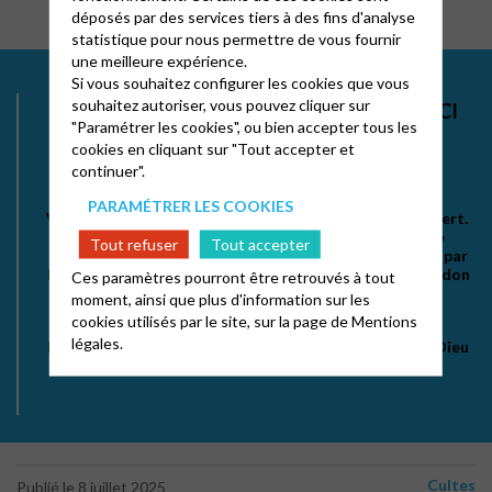
déposés par des services tiers à des fins d'analyse
statistique pour nous permettre de vous fournir
une meilleure expérience.
Si vous souhaitez configurer les cookies que vous
souhaitez autoriser, vous pouvez cliquer sur
FAIRE UN DON=OFFRANDE.
CLIQUER ICI
"Paramétrer les cookies", ou bien accepter tous les
cookies en cliquant sur "Tout accepter et
OU UTILISER SON MOBILE POUR
continuer".
EFFECTUER
UN VIREMENT
PARAMÉTRER LES COOKIES
Vous venez de vivre ce moment cultuel qui vous est offert.
Mais le fonctionnement d’une église comme l’Église
Tout refuser
Tout accepter
protestante unie de Grenoble est intégralement payé par
les personnes qui ont choisi de le faire. Même un petit don
Ces paramètres pourront être retrouvés à tout
nous aide à payer les factures, c’est aussi un réel
moment, ainsi que plus d'information sur les
encouragement pour les équipes de service.
cookies utilisés par le site, sur la page de
Mentions
légales.
Prenons ce temps de l’offrande comme une louange à Dieu
pour ses dons
Cultes
Publié le 8 juillet 2025