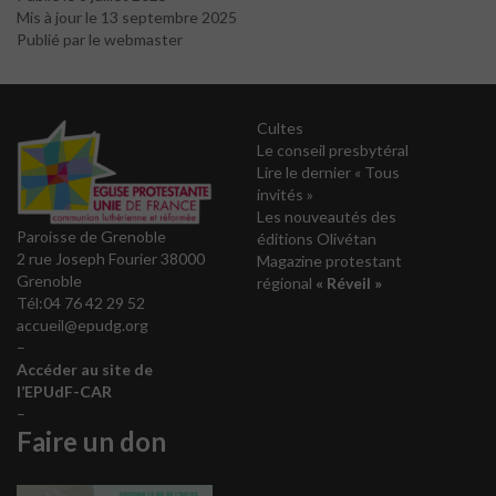
Mis à jour le 13 septembre 2025
Publié par le webmaster
Cultes
Le conseil presbytéral
Lire le dernier « Tous
invités »
Les nouveautés des
Paroisse de Grenoble
éditions Olivétan
2 rue Joseph Fourier 38000
Magazine protestant
Grenoble
régional
« Réveil »
Tél:04 76 42 29 52
accueil@epudg.org
–
Accéder au site de
l’EPUdF-CAR
–
Faire un don