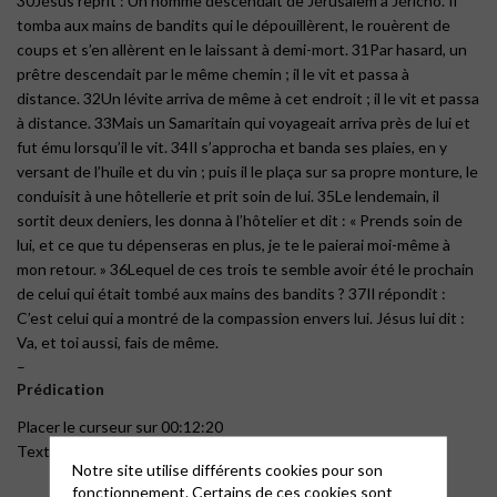
30Jésus reprit : Un homme descendait de Jérusalem à Jéricho. Il
tomba aux mains de bandits qui le dépouillèrent, le rouèrent de
coups et s’en allèrent en le laissant à demi-mort. 31Par hasard, un
prêtre descendait par le même chemin ; il le vit et passa à
distance. 32Un lévite arriva de même à cet endroit ; il le vit et passa
à distance. 33Mais un Samaritain qui voyageait arriva près de lui et
fut ému lorsqu’il le vit. 34Il s’approcha et banda ses plaies, en y
versant de l’huile et du vin ; puis il le plaça sur sa propre monture, le
conduisit à une hôtellerie et prit soin de lui. 35Le lendemain, il
sortit deux deniers, les donna à l’hôtelier et dit : « Prends soin de
lui, et ce que tu dépenseras en plus, je te le paierai moi-même à
mon retour. » 36Lequel de ces trois te semble avoir été le prochain
de celui qui était tombé aux mains des bandits ? 37Il répondit :
C’est celui qui a montré de la compassion envers lui. Jésus lui dit :
Va, et toi aussi, fais de même.
–
Prédication
Placer le curseur sur 00:12:20
Texte de la prédication,
cliquer ici
Notre site utilise différents cookies pour son
fonctionnement. Certains de ces cookies sont