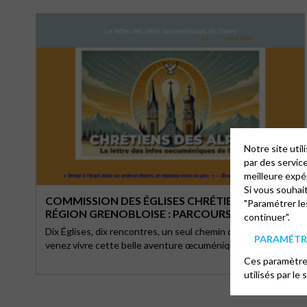
Notre site uti
par des servic
meilleure expé
Si vous souhai
COMMISSION DES ÉGLISES CHRÉTIENNES DE LA
"Paramétrer le
RÉGION GRENOBLOISE : PARCOURS
continuer".
DÉCOUVERTE DES ÉGLISES CHRÉTIENNES
Dix Églises, dix rencontres, un seul chemin de fraternité :
PARAMÉTRE
venez vivre cette belle aventure œcuménique …
Ces paramètres
utilisés par le 