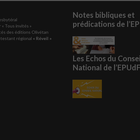
Notes bibliques et
esbytéral
prédications de l’E
r « Tous invités »
és des éditions Olivétan
testant régional
« Réveil »
Les Echos du Consei
National de l’EPUd