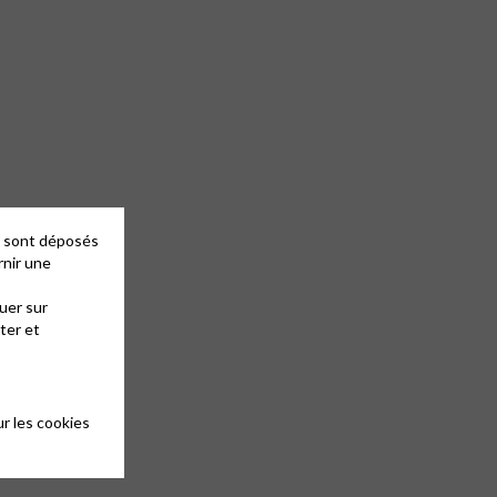
es sont déposés
rnir une
uer sur
ter et
r les cookies