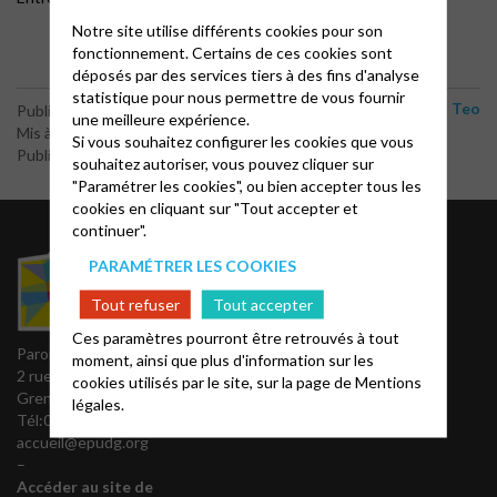
Notre site utilise différents cookies pour son
fonctionnement. Certains de ces cookies sont
déposés par des services tiers à des fins d'analyse
statistique pour nous permettre de vous fournir
Chez Teo
Publié le 23 mai 2026
une meilleure expérience.
Mis à jour le 14 juin 2026
Si vous souhaitez configurer les cookies que vous
Publié par le webmaster
souhaitez autoriser, vous pouvez cliquer sur
"Paramétrer les cookies", ou bien accepter tous les
cookies en cliquant sur "Tout accepter et
continuer".
Cultes
PARAMÉTRER LES COOKIES
Le conseil presbytéral
Lire le dernier « Tous
Tout refuser
Tout accepter
invités »
Les nouveautés des
Ces paramètres pourront être retrouvés à tout
Paroisse de Grenoble
éditions Olivétan
moment, ainsi que plus d'information sur les
2 rue Joseph Fourier 38000
Magazine protestant
cookies utilisés par le site, sur la page de
Mentions
Grenoble
régional
« Réveil »
légales.
Tél:04 76 42 29 52
accueil@epudg.org
–
Accéder au site de