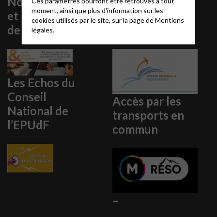
Notes bibliques
Autres presses
Ces paramètres pourront être retrouvés à tout
moment, ainsi que plus d'information sur les
et prédications
régionales
cookies utilisés par le site, sur la page de
Mentions
de l’EPUdF
protestantes
légales.
Les Echos du
Conseil
Accès par les
National de
transports en
l’EPUdF
commun
–