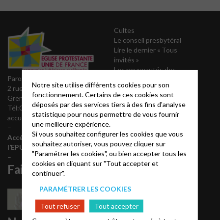
Cultes
Le conseil presbytéral
Lire le dernier « Tous
invités »
Les nouveautés des
Paroisse de Grenoble
éditions Olivétan
Notre site utilise différents cookies pour son
2 rue Joseph Fourier 38000
Magazine protestant
fonctionnement. Certains de ces cookies sont
Grenoble
régional
« Réveil »
déposés par des services tiers à des fins d'analyse
Tél:04 76 42 29 52
statistique pour nous permettre de vous fournir
accueil@epudg.org
une meilleure expérience.
–
Si vous souhaitez configurer les cookies que vous
Accéder au site de
souhaitez autoriser, vous pouvez cliquer sur
l’EPUdF-CAR
"Paramétrer les cookies", ou bien accepter tous les
–
cookies en cliquant sur "Tout accepter et
Faire un don
continuer".
PARAMÉTRER LES COOKIES
Tout refuser
Tout accepter